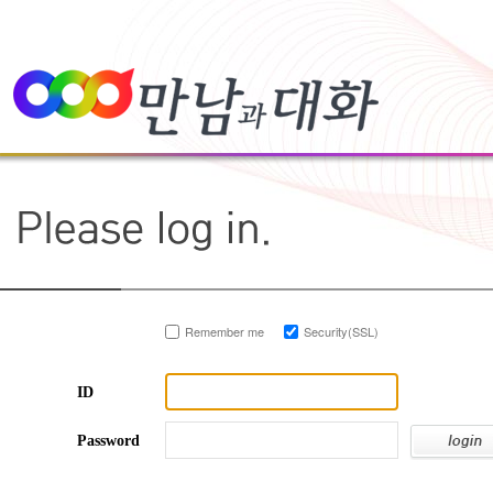
Remember me
Security(SSL)
ID
Password