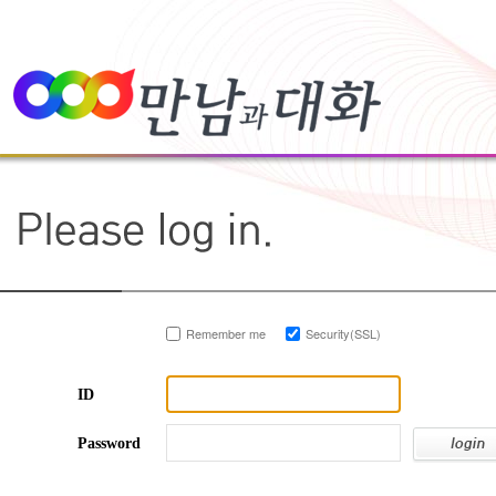
Remember me
Security(SSL)
ID
Password