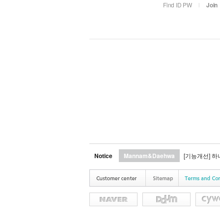
Find ID PW
l
Join
Notice
Mannam&Daehwa
[기능개선] 