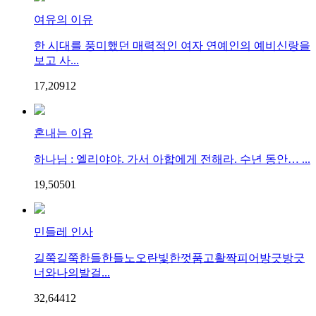
여유의 이유
한 시대를 풍미했던 매력적인 여자 연예인의 예비신랑을
보고 사...
17,209
1
2
혼내는 이유
하나님 : 엘리야야. 가서 아합에게 전해라. 수년 동안… ...
19,505
0
1
민들레 인사
길쭉길쭉한들한들노오란빛한껏품고활짝피어방긋방긋
너와나의발걸...
32,644
1
2