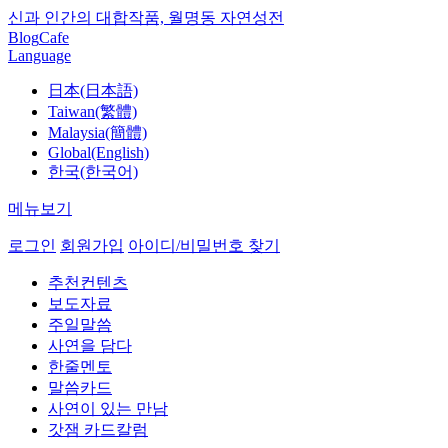
신과 인간의 대합작품, 월명동 자연성전
Blog
Cafe
Language
日本(日本語)
Taiwan(繁體)
Malaysia(簡體)
Global(English)
한국(한국어)
메뉴보기
로그인
회원가입
아이디/비밀번호 찾기
추천컨텐츠
보도자료
주일말씀
사연을 담다
한줄멘토
말씀카드
사연이 있는 만남
갓잼 카드칼럼