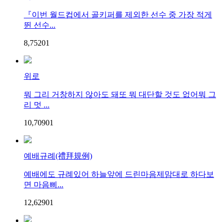
『이번 월드컵에서 골키퍼를 제외한 선수 중 가장 적게
뛴 선수...
8,752
0
1
위로
뭐 그리 거창하지 않아도 돼또 뭐 대단할 것도 없어뭐 그
리 멋 ...
10,709
0
1
예배규례(禮拜規例)
예배에도 규례있어 하늘앞에 드린마음제맘대로 하다보
면 마음삐...
12,629
0
1