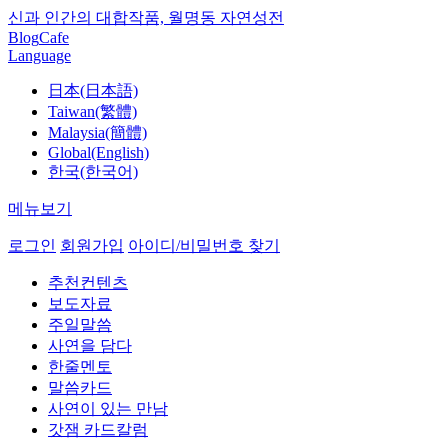
신과 인간의 대합작품, 월명동 자연성전
Blog
Cafe
Language
日本(日本語)
Taiwan(繁體)
Malaysia(簡體)
Global(English)
한국(한국어)
메뉴보기
로그인
회원가입
아이디/비밀번호 찾기
추천컨텐츠
보도자료
주일말씀
사연을 담다
한줄멘토
말씀카드
사연이 있는 만남
갓잼 카드칼럼