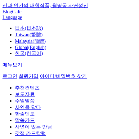
신과 인간의 대합작품, 월명동 자연성전
Blog
Cafe
Language
日本(日本語)
Taiwan(繁體)
Malaysia(簡體)
Global(English)
한국(한국어)
메뉴보기
로그인
회원가입
아이디/비밀번호 찾기
추천컨텐츠
보도자료
주일말씀
사연을 담다
한줄멘토
말씀카드
사연이 있는 만남
갓잼 카드칼럼