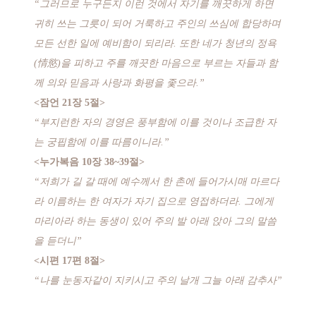
“그러므로 누구든지 이런 것에서 자기를 깨끗하게 하면
귀히 쓰는 그릇이 되어 거룩하고 주인의 쓰심에 합당하며
모든 선한 일에 예비함이 되리라. 또한 네가 청년의 정욕
(情慾)을 피하고 주를 깨끗한 마음으로 부르는 자들과 함
께 의와 믿음과 사랑과 화평을 좇으라.”
<잠언 21장 5절>
“부지런한 자의 경영은 풍부함에 이를 것이나 조급한 자
는 궁핍함에 이를 따름이니라.”
<누가복음 10장 38~39절>
“저희가 길 갈 때에 예수께서 한 촌에 들어가시매 마르다
라 이름하는 한 여자가 자기 집으로 영접하더라. 그에게
마리아라 하는 동생이 있어 주의 발 아래 앉아 그의 말씀
을 듣더니”
<시편 17편 8절>
“나를 눈동자같이 지키시고 주의 날개 그늘 아래 감추사”