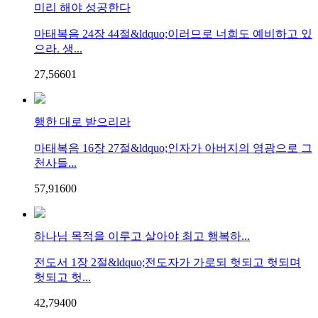
미리 해야 성공한다
마태복음 24장 44절&ldquo;이러므로 너희도 예비하고 있
으라. 생...
27,566
0
1
행한 대로 받으리라
마태복음 16장 27절&ldquo;인자가 아버지의 영광으로 그
천사들...
57,916
0
0
하나님 목적을 이루고 살아야 최고 행복하...
전도서 1장 2절&ldquo;전도자가 가로되 헛되고 헛되며
헛되고 헛...
42,794
0
0