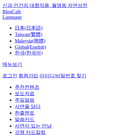
신과 인간의 대합작품, 월명동 자연성전
Blog
Cafe
Language
日本(日本語)
Taiwan(繁體)
Malaysia(簡體)
Global(English)
한국(한국어)
메뉴보기
로그인
회원가입
아이디/비밀번호 찾기
추천컨텐츠
보도자료
주일말씀
사연을 담다
한줄멘토
말씀카드
사연이 있는 만남
갓잼 카드칼럼