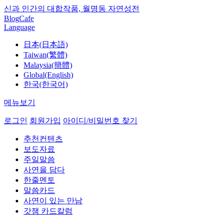
신과 인간의 대합작품, 월명동 자연성전
Blog
Cafe
Language
日本(日本語)
Taiwan(繁體)
Malaysia(簡體)
Global(English)
한국(한국어)
메뉴보기
로그인
회원가입
아이디/비밀번호 찾기
추천컨텐츠
보도자료
주일말씀
사연을 담다
한줄멘토
말씀카드
사연이 있는 만남
갓잼 카드칼럼