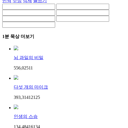
번역
수정
삭제
글쓰기
1분 묵상 더보기
뇌 과일의 비밀
556,025
1
1
다섯 개의 마이크
393,314
121
25
인생의 스승
134,484
161
34