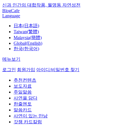
신과 인간의 대합작품, 월명동 자연성전
Blog
Cafe
Language
日本(日本語)
Taiwan(繁體)
Malaysia(簡體)
Global(English)
한국(한국어)
메뉴보기
로그인
회원가입
아이디/비밀번호 찾기
추천컨텐츠
보도자료
주일말씀
사연을 담다
한줄멘토
말씀카드
사연이 있는 만남
갓잼 카드칼럼