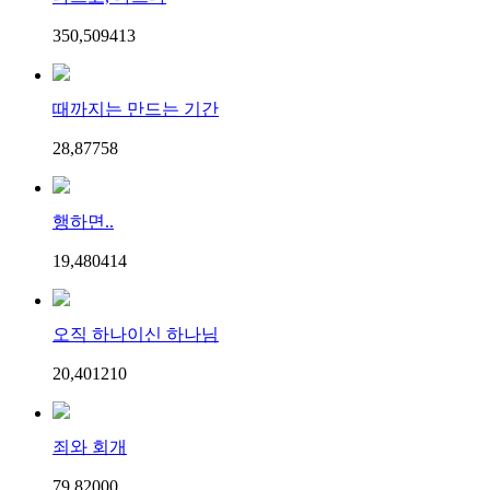
350,509
4
13
때까지는 만드는 기간
28,877
5
8
행하면..
19,480
4
14
오직 하나이신 하나님
20,401
2
10
죄와 회개
79,820
0
0