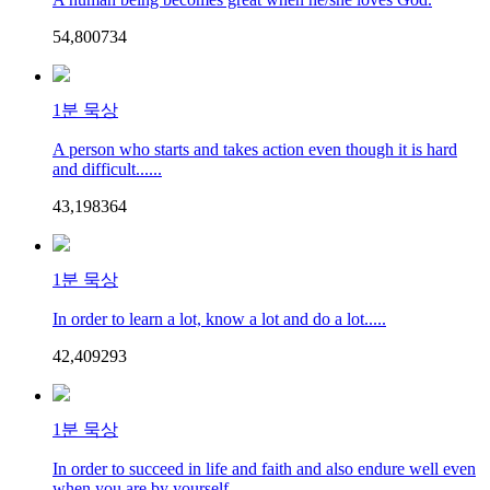
54,800
73
4
1분 묵상
A person who starts and takes action even though it is hard
and difficult......
43,198
36
4
1분 묵상
In order to learn a lot, know a lot and do a lot.....
42,409
29
3
1분 묵상
In order to succeed in life and faith and also endure well even
when you are by yourself...