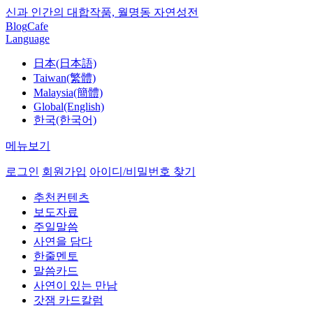
신과 인간의 대합작품, 월명동 자연성전
Blog
Cafe
Language
日本(日本語)
Taiwan(繁體)
Malaysia(簡體)
Global(English)
한국(한국어)
메뉴보기
로그인
회원가입
아이디/비밀번호 찾기
추천컨텐츠
보도자료
주일말씀
사연을 담다
한줄멘토
말씀카드
사연이 있는 만남
갓잼 카드칼럼