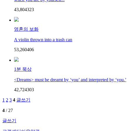
43,804
32
3
영혼의 보화
A violin thrown into a trash can
53,260
40
6
1분 묵상
<Dreams> must be dreamt by ‘you’ and interpreted by ‘you.’
42,724
30
3
1
2
3
4
글쓰기
4
/ 27
글쓰기