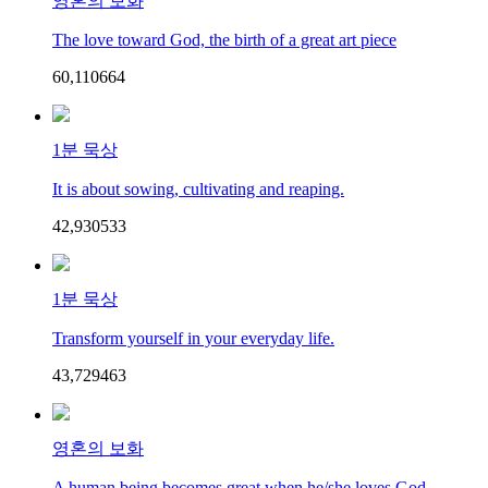
영혼의 보화
The love toward God, the birth of a great art piece
60,110
66
4
1분 묵상
It is about sowing, cultivating and reaping.
42,930
53
3
1분 묵상
Transform yourself in your everyday life.
43,729
46
3
영혼의 보화
A human being becomes great when he/she loves God.