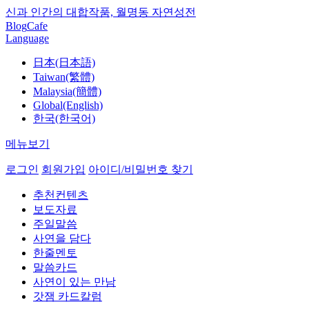
신과 인간의 대합작품, 월명동 자연성전
Blog
Cafe
Language
日本(日本語)
Taiwan(繁體)
Malaysia(簡體)
Global(English)
한국(한국어)
메뉴보기
로그인
회원가입
아이디/비밀번호 찾기
추천컨텐츠
보도자료
주일말씀
사연을 담다
한줄멘토
말씀카드
사연이 있는 만남
갓잼 카드칼럼