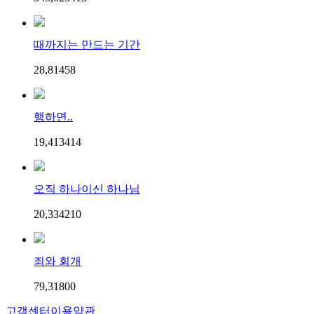
때까지는 만드는 기간
28,814
5
8
행하면..
19,413
4
14
오직 하나이신 하나님
20,334
2
10
죄와 회개
79,318
0
0
고객센터
이용약관