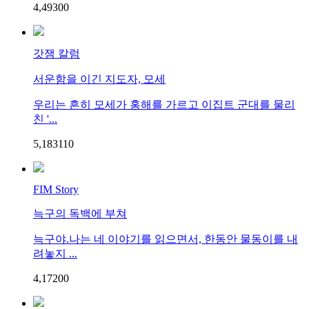
4,493
0
0
갓잼 칼럼
서운함을 이긴 지도자, 모세
우리는 흔히 모세가 홍해를 가르고 이집트 군대를 물리
친 '...
5,183
1
10
FIM Story
늑구의 독백에 부쳐
늑구야.나는 네 이야기를 읽으면서, 한동안 물동이를 내
려놓지 ...
4,172
0
0