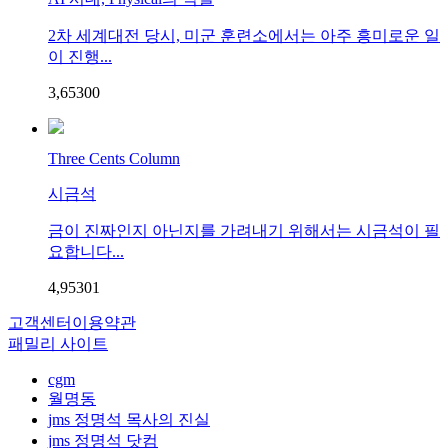
2차 세계대전 당시, 미군 훈련소에서는 아주 흥미로운 일
이 진행...
3,653
0
0
Three Cents Column
시금석
금이 진짜인지 아닌지를 가려내기 위해서는 시금석이 필
요합니다...
4,953
0
1
고객센터
이용약관
패밀리 사이트
cgm
월명동
jms 정명석 목사의 진실
jms 정명석 닷컴