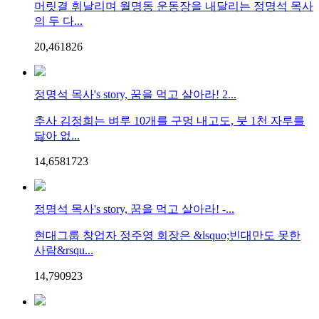
머릿결 휘날리며 월명동 운동장을 내달리는 정명석 목사
의 두 다...
20,461
8
26
정명석 목사's story, 꿈을 먹고 살아라! 2...
추사 김정희는 벼루 10개를 구멍 내고도, 붓 1천 자루를
닳아 없...
14,658
17
23
정명석 목사's story, 꿈을 먹고 살아라! -...
현대그룹 창업자 정주영 회장은 &lsquo;빈대만도 못한
사람&rsqu...
14,790
9
23