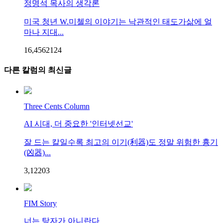
정명석 목사의 생각론
미국 청년 W.미첼의 이야기는 낙관적인 태도가삶에 얼
마나 지대...
16,456
21
24
다른 칼럼의 최신글
Three Cents Column
AI 시대, 더 중요한 '인터넷선교'
잘 드는 칼일수록 최고의 이기(利器)도 정말 위험한 흉기
(凶器)...
3,122
0
3
FIM Story
너는 탕자가 아니란다