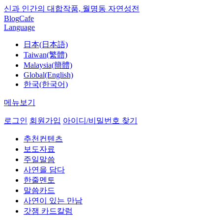
신과 인간의 대합작품, 월명동 자연성전
Blog
Cafe
Language
日本(日本語)
Taiwan(繁體)
Malaysia(簡體)
Global(English)
한국(한국어)
메뉴보기
로그인
회원가입
아이디/비밀번호 찾기
추천컨텐츠
보도자료
주일말씀
사연을 담다
한줄멘토
말씀카드
사연이 있는 만남
갓잼 카드칼럼