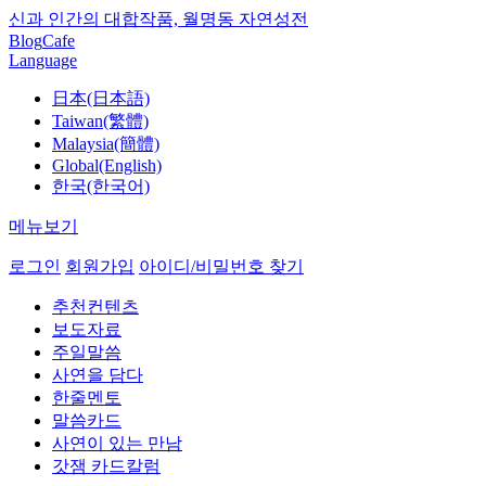
신과 인간의 대합작품, 월명동 자연성전
Blog
Cafe
Language
日本(日本語)
Taiwan(繁體)
Malaysia(簡體)
Global(English)
한국(한국어)
메뉴보기
로그인
회원가입
아이디/비밀번호 찾기
추천컨텐츠
보도자료
주일말씀
사연을 담다
한줄멘토
말씀카드
사연이 있는 만남
갓잼 카드칼럼