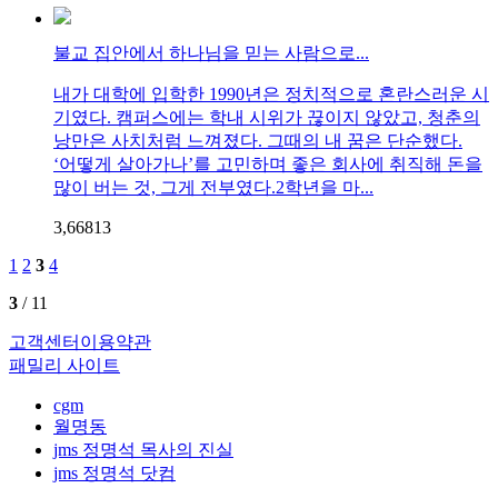
불교 집안에서 하나님을 믿는 사람으로...
내가 대학에 입학한 1990년은 정치적으로 혼란스러운 시
기였다. 캠퍼스에는 학내 시위가 끊이지 않았고, 청춘의
낭만은 사치처럼 느껴졌다. 그때의 내 꿈은 단순했다.
‘어떻게 살아가나’를 고민하며 좋은 회사에 취직해 돈을
많이 버는 것, 그게 전부였다.2학년을 마...
3,668
1
3
1
2
3
4
3
/ 11
고객센터
이용약관
패밀리 사이트
cgm
월명동
jms 정명석 목사의 진실
jms 정명석 닷컴