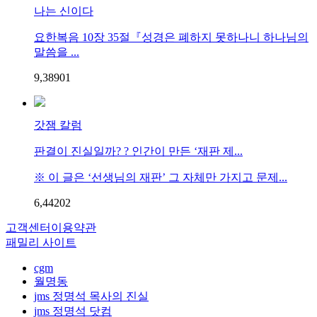
나는 신이다
요한복음 10장 35절『성경은 폐하지 못하나니 하나님의
말씀을 ...
9,389
0
1
갓잼 칼럼
판결이 진실일까? ? 인간이 만든 ‘재판 제...
※ 이 글은 ‘선생님의 재판’ 그 자체만 가지고 문제...
6,442
0
2
고객센터
이용약관
패밀리 사이트
cgm
월명동
jms 정명석 목사의 진실
jms 정명석 닷컴