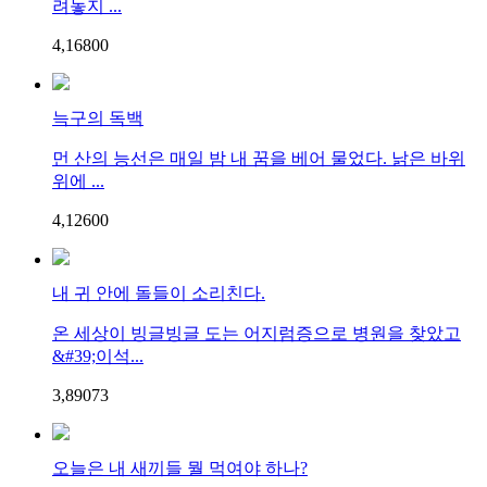
려놓지 ...
4,168
0
0
늑구의 독백
먼 산의 능선은 매일 밤 내 꿈을 베어 물었다. 낡은 바위
위에 ...
4,126
0
0
내 귀 안에 돌들이 소리친다.
온 세상이 빙글빙글 도는 어지럼증으로 병원을 찾았고
&#39;이석...
3,890
7
3
오늘은 내 새끼들 뭘 먹여야 하나?