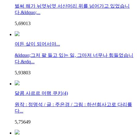
벌써 해가 뉘엿뉘엿 서산머리 위를 넘어가고 있었습니
다.&ldquo;...
5,690
1
3
여든 살이 되어서야...
&ldquo;그저 팔 들고 있는 일, 그마저 너무나 힘들었습니
다.&rdq...
5,938
0
3
달콤 사르르 머랭 쿠키(4)
원작 : 정명석 / 글 : 주은경 / 그림 : 하선희사고로 다리를
다...
5,756
4
9