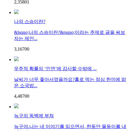
2,358
0
1
나의 스승이란?
&lsquo;나의 스승이란?&rsquo;이라는 주제로 글을 써보
자는 제안...
3,167
0
0
우주적 확률의 ‘인연’에 감사할 수밖에 ...
날씨가 너무 좋아서였을까요?홀로 먹는 점심 한끼에 맑
은 소국밥...
4,487
0
0
늑구의 독백에 부쳐
늑구야.나는 네 이야기를 읽으면서, 한동안 물동이를 내