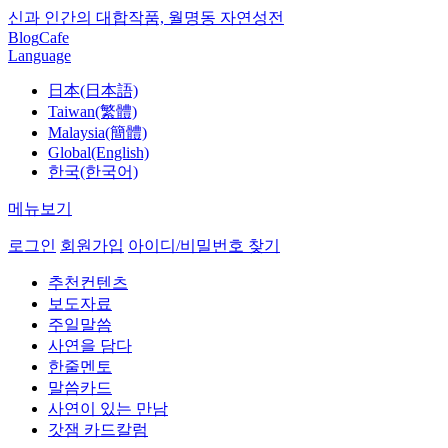
신과 인간의 대합작품, 월명동 자연성전
Blog
Cafe
Language
日本(日本語)
Taiwan(繁體)
Malaysia(簡體)
Global(English)
한국(한국어)
메뉴보기
로그인
회원가입
아이디/비밀번호 찾기
추천컨텐츠
보도자료
주일말씀
사연을 담다
한줄멘토
말씀카드
사연이 있는 만남
갓잼 카드칼럼